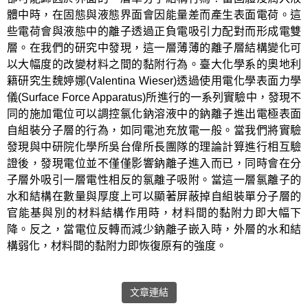
體中時，在固態與液態界面會因能量差而產生表面電荷。這
些電荷會與液態中的離子透過正負電吸引力配對而形成電雙
層。在我們的研究中發現，這一層薄薄的離子層結構變化可
以大幅度的改變材料之間的黏附行為。臺大化學系的奧地利
籍研究生魏婷娜(Valentina Wieser)透過使用電化學表面力學
儀(Surface Force Apparatus)所進行的一系列實驗中，發現不
同的施加電位可以調控氯化鈉溶液中的鈉離子進出電極表面
自組裝分子層的行為，如同電池充放電一般。當我們將實驗
發現與中研院化學所吳台偉所長團隊的理論計算進行相互驗
證後，發現電位並不僅僅影響鈉離子進入而已，同時會在分
子層外吸引一層電性相反的氯離子吸附。當這一層氯離子的
水和結構在數量與厚度上可以顯著屏蔽掉自組裝單分子層的
官能基與別的材料結構作用時，材料間的黏附力即大幅下
降。反之，當電位反轉而減少鈉離子嵌入時，外層的水和結
構弱化，材料間的黏附力即恢復原有的強度。
文章連結