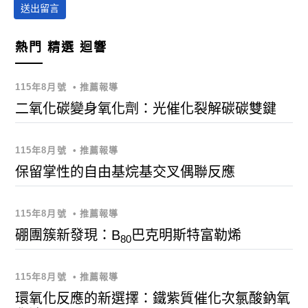
送出留言
熱門
精選
迴響
115年8月號
•
推薦報導
二氧化碳變身氧化劑：光催化裂解碳碳雙鍵
115年8月號
•
推薦報導
保留掌性的自由基烷基交叉偶聯反應
115年8月號
•
推薦報導
硼團簇新發現：B
巴克明斯特富勒烯
80
115年8月號
•
推薦報導
環氧化反應的新選擇：鐵紫質催化次氯酸鈉氧