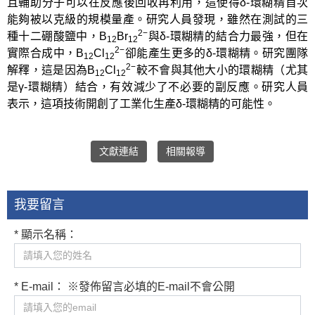
且輔助分子可以在反應後回收再利用，這使得δ-環糊精首次
能夠被以克級的規模量產。研究人員發現，雖然在測試的三
2−
種十二硼酸鹽中，B
Br
與δ-環糊精的結合力最強，但在
12
12
2−
實際合成中，B
Cl
卻能產生更多的δ-環糊精。研究團隊
12
12
2−
解釋，這是因為B
Cl
較不會與其他大小的環糊精（尤其
12
12
是γ-環糊精）結合，有效減少了不必要的副反應。研究人員
表示，這項技術開創了工業化生產δ-環糊精的可能性。
文獻連結
相關報導
我要留言
* 顯示名稱：
* E-mail： ※發佈留言必填的E-mail不會公開