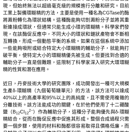
現，但始終無法以超過毫克級的規模進行分離和研究。目前
工業上製備環糊精的方法，主要是使用一種名為CGTase的酶
將澱粉轉化為環狀結構。這種酶能夠切割澱粉分子並將其重
新連接成環狀，但通常只能生成小環的環糊精。科學家們發
現，在該酶促反應中，不同大小的環狀和鏈狀產物會不斷相
互轉換，形成一個動態平衡的系統。如果在這個系統中添加
一些能夠吸附或結合特定大小環糊精的輔助分子，就能夠打
破平衡，使特定大小的環糊精優先被生成。但要找到合適的
輔助分子一直是個難題，這限制了科學家深入研究大環環糊
精的性質和潛在應用。
近日，丹麥技術大學的研究團隊，成功開發出一種可大規模
生產δ-環糊精（九個葡萄糖單元）的方法，該方法可以達成
40%以上的高產率和95%以上的高純度，且不需使用複雜的
分離技術。該方法能成功的關鍵，在於他們使用了十二硼酸
2−
鹽（B
Cl
）作為輔助分子，這種分子能夠優先與δ-環糊
12
12
精結合，從而在酶促反應中促進其形成。整個合成過程只需
要一個步驟，使用的材料和酶都很容易取得且價格低廉，而