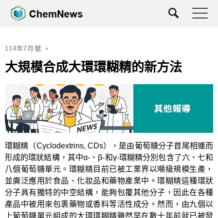
114年7月號
•
大規模合成大環環糊精的新方法
環糊精（Cyclodextrins, CDs），是由葡萄糖分子首尾相連而
形成的環狀結構，其中α-、β-和γ-環糊精分別包含了六、七和
八個葡萄糖單元。環糊精目前已被工業界以噸級規模生產，
並廣泛應用於食品、化妝品和藥物產業中。環糊精這種環狀
分子具有獨特的中空結構，能夠包覆其他分子，因此在各種
產品中被用來包裹藥物或香料等活性成分。然而，由九個以
上葡萄糖單元組成的大環環糊精雖然早在數十年前就已被發