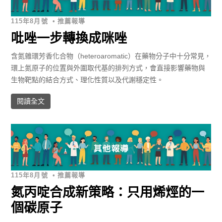
115年8月號
•
推薦報導
吡唑一步轉換成咪唑
含氮雜環芳香化合物（heteroaromatic）在藥物分子中十分常見，
環上氮原子的位置與外圍取代基的排列方式，會直接影響藥物與
生物靶點的結合方式、理化性質以及代謝穩定性。
閱讀全文
115年8月號
•
推薦報導
氮丙啶合成新策略：只用烯烴的一
個碳原子