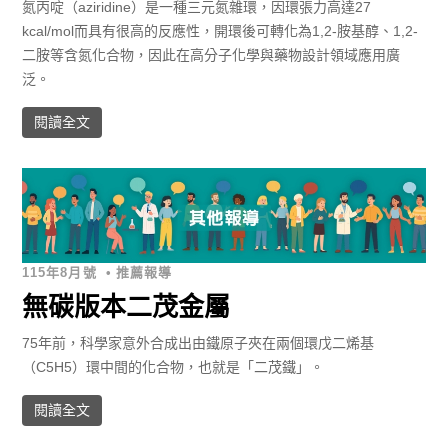
氮丙啶（aziridine）是一種三元氮雜環，因環張力高達27
kcal/mol而具有很高的反應性，開環後可轉化為1,2-胺基醇、1,2-
二胺等含氮化合物，因此在高分子化學與藥物設計領域應用廣
泛。
閱讀全文
115年8月號
•
推薦報導
無碳版本二茂金屬
75年前，科學家意外合成出由鐵原子夾在兩個環戊二烯基
（C5H5）環中間的化合物，也就是「二茂鐵」。
閱讀全文