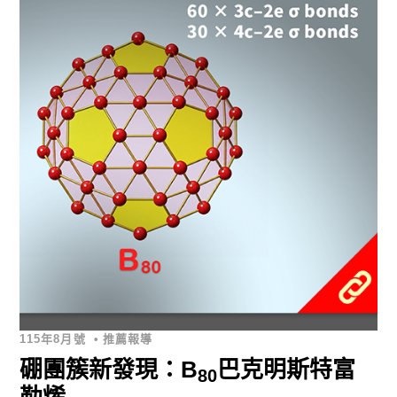
115年8月號
•
推薦報導
硼團簇新發現：B
巴克明斯特富
80