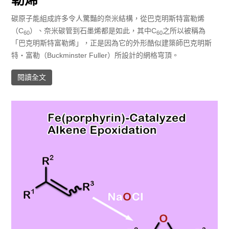
勒烯
碳原子能組成許多令人驚豔的奈米結構，從巴克明斯特富勒烯
（C
）、奈米碳管到石墨烯都是如此，其中C
之所以被稱為
60
60
「巴克明斯特富勒烯」，正是因為它的外形酷似建築師巴克明斯
特・富勒（Buckminster Fuller）所設計的網格穹頂。
閱讀全文