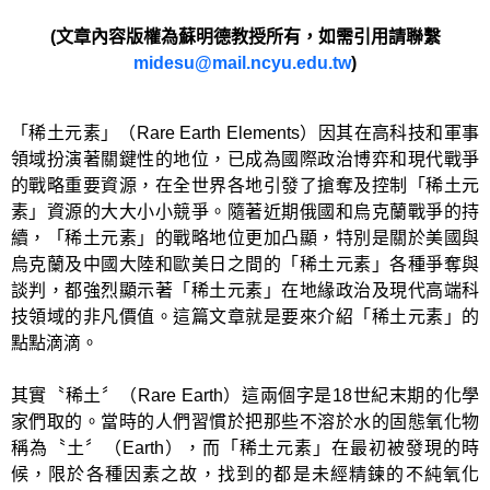
(
文章內容版權為蘇明德教授所有，如需引用請聯繫
midesu@mail.ncyu.edu.tw
)
「稀土元素」（Rare Earth Elements）因其在高科技和軍事
領域扮演著關鍵性的地位，已成為國際政治博弈和現代戰爭
的戰略重要資源，在全世界各地引發了搶奪及控制「稀土元
素」資源的大大小小競爭。隨著近期俄國和烏克蘭戰爭的持
續，「稀土元素」的戰略地位更加凸顯，特別是關於美國與
烏克蘭及中國大陸和歐美日之間的「稀土元素」各種爭奪與
談判，都強烈顯示著「稀土元素」在地緣政治及現代高端科
技領域的非凡價值。這篇文章就是要來介紹「稀土元素」的
點點滴滴。
其實〝稀土〞（Rare Earth）這兩個字是18世紀末期的化學
家們取的。當時的人們習慣於把那些不溶於水的固態氧化物
稱為〝土〞（Earth），而「稀土元素」在最初被發現的時
候，限於各種因素之故，找到的都是未經精鍊的不純氧化