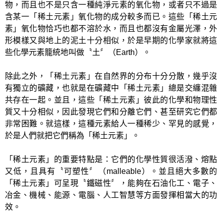
物，而且也不是只含一種純淨元素的氧化物，或者只不過是
含某一「稀土元素」氧化物的成分較多而已。這些「稀土元
素」氧化物恰巧也都不溶於水，而且也都沒有金屬光澤，外
形模樣又與地上的泥土十分相似，於是早期的化學家就將這
些化學元素籠統地叫做〝土〞（Earth）。
除此之外，「稀土元素」在自然界的分布十分分散，幾乎沒
有獨立的礦藏，也就是在礦藏中「稀土元素」總是交纏混雜
共存在一起。並且，這些「稀土元素」彼此的化學和物理性
質又十分相似，因此發現它們和分離它們、甚至研究它們都
非常困難。就這樣，這種元素給人一種稀少、罕見的感覺，
於是人們就把它們稱為「稀土元素」。
「稀土元素」的重要特點是：它們的化學性質很活潑、熔點
又低，且具有〝可塑性〞（malleable）。並且絕大多數的
「稀土元素」可呈現〝鐵磁性〞，能夠在石油化工、電子、
冶金、機械、能源、電腦、人工智慧等方面發揮相當大的功
效。