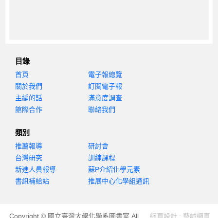
目錄
首頁
電子報總覽
關於我們
訂閱電子報
主編的話
滿意度調查
館際合作
聯絡我們
類別
推薦報導
研討會
台灣研究
訓練課程
新進人員報導
蘇P介紹化學元素
書訊補給站
推展中心化學組通訊
Copyright © 國立臺灣大學化學系圖書室 All
網頁設計 : 藝誠網頁