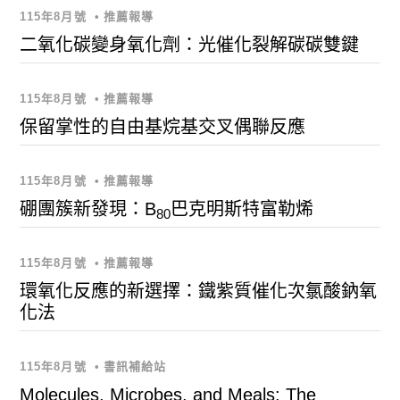
115年8月號
•
推薦報導
二氧化碳變身氧化劑：光催化裂解碳碳雙鍵
115年8月號
•
推薦報導
保留掌性的自由基烷基交叉偶聯反應
115年8月號
•
推薦報導
硼團簇新發現：B
巴克明斯特富勒烯
80
115年8月號
•
推薦報導
環氧化反應的新選擇：鐵紫質催化次氯酸鈉氧
化法
115年8月號
•
書訊補給站
Molecules, Microbes, and Meals: The