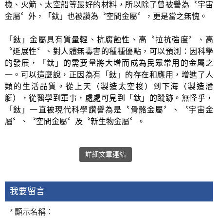
機、火箭、太空船等最好的材料，所以除了曾被譽為〝宇宙
金屬〞外，「鈦」也被讚為〝空間金屬〞，更是當之無愧。
「鈦」金屬具有質量輕、抗腐蝕性、高〝拉抗強度〞、高
〝延展性〞、對人體無毒害的種種優點，可以預測：因科學
的發展，「鈦」的需要量將大增而成為民眾常用的金屬之
一。可以這麼說，正因為有「鈦」的存在和應用，增進了人
類的生活品質。從上天（製造太空梭）到下海（製造潛
艇），從醫學到軍事，處處可見到「鈦」的蹤跡。無怪乎，
「鈦」一直被現代科學讚譽為是〝骨骼金屬〞、〝宇宙金
屬〞、〝空間金屬〞及〝新生物金屬〞。
詳細文章連結
我要留言
* 顯示名稱：