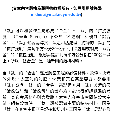
(
文章內容版權為蘇明德教授所有，如需引用請聯繫
midesu@mail.ncyu.edu.tw
)
「鈦」可以和多種金屬形成〝合金〞。「鈦」的〝拉抗強
度〞（Tensile Strength）不亞於〝不鏽鋼〞和優質〝鋁合
金〞，「鈦」也容易焊接、鍛造和熱處理。純粹的「鈦」的
〝抗拉強度〞是每平方公分80公斤，用冷處理或製成〝鈦合
金〞的〝抗拉強度〞很容易提高到每平方公分都在100公斤以
上，所以〝鈦合金〞是一種新興的結構材料。
含「鈦」的〝合金〞還是航空工程的必備材料，飛彈、火箭
的外殼，太空船的船艙、骨架和其它高壓容器，都要用
「鈦」或含「鈦」的〝合金〞來製造。用「鈦」製造的盛
〝液態氧〞和〝液態氫〞的燃料箱，能禁得起超低溫的考
驗，其它金屬材料則會發脆。太空人在宇宙空間建設太空
站、組裝設備時，「鈦」還被選做主要的結構材料，因為
「鈦」在真空中很容易焊接和切割。正因為「鈦」是製造飛