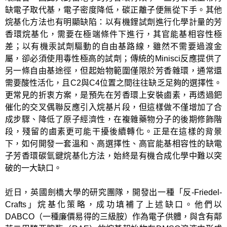
缺電子取代基，電子密度降低，碳正離子便無從下手。其他
烷基化方法也有明顯缺陷：以有機鋰試劑進行化學計量的芳
香環烷基化，需要在極端條件下進行，其官能基相容性極
差；以有機汞試劑驅動的自由基路線，雖然不需要過渡金
屬，卻必須使用毒性極高的試劑；傳統的Minisci反應提供了
另一條自由基途徑，但起始物範圍僅限於芳香雜環，通常還
需要酸性活化，且C2與C4位置之間往往缺乏足夠的選擇性。
更常見的折衷方案，是預先在芳香環上安裝鹵素，再透過鈀
催化的交叉偶聯反應引入烷基片段，但這樣做不僅增加了合
成步驟、降低了原子經濟性，在複雜藥物分子的後期修飾階
段，殘留的鹵素更可能干擾後續轉化。正是在這樣的背景
下，如何開發一套溫和、高選擇性、高官能基相容性的缺電
子芳香環碳氫鍵烷基化方法，始終是有機合成化學中難以突
破的一大缺口。
近日，英國劍橋大學的研究團隊，開發出一種「反-Friedel-
Crafts」烷基化策略，成功填補了上述缺口。他們以
DABCO（一種廉價易得的三級胺）作為電子供體，與含有鄰