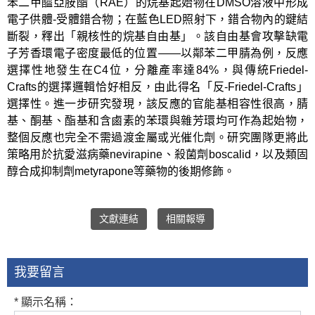
苯二甲醯亞胺酯（RAE）的烷基起始物在DMSO溶液中形成
電子供體-受體錯合物；在藍色LED照射下，錯合物內的鍵結
斷裂，釋出「親核性的烷基自由基」。該自由基會攻擊缺電
子芳香環電子密度最低的位置——以鄰苯二甲腈為例，反應
選擇性地發生在C4位，分離產率達84%，與傳統Friedel-
Crafts的選擇邏輯恰好相反，由此得名「反-Friedel-Crafts」
選擇性。進一步研究發現，該反應的官能基相容性很高，腈
基、酮基、酯基和含鹵素的苯環與雜芳環均可作為起始物，
整個反應也完全不需過渡金屬或光催化劑。研究團隊更將此
策略用於抗愛滋病藥nevirapine、殺菌劑boscalid，以及類固
醇合成抑制劑metyrapone等藥物的後期修飾。
文獻連結
相關報導
我要留言
* 顯示名稱：